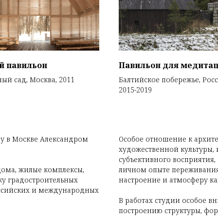
й павильон
Павильон для медита
ый сад, Москва, 2011
Балтийское побережье, Росс
2015-2019
оду в Москве Александром
Особое отношение к архите
художественной культуры, 
субъективного восприятия,
дома, жилые комплексы,
личном опыте переживания
ку градостроительных
настроение и атмосферу ка
оссийских и международных
В работах студии особое 
построению структуры, фор