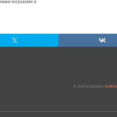
ьными наградами и
E-mail редакции:
lizafo