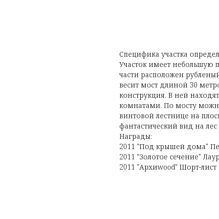
Специфика участка определ
Участок имеет небольшую п
части расположен рубленый
весит мост длиной 30 метр
конструкция. В ней находя
а
комнатами. По мосту можно
винтовой лестнице на плос
фантастический вид на лес
Награды:
2011 "Под крышей дома" П
2011 "Золотое сечение" Лау
2011 "Архиwood" Шорт-лист